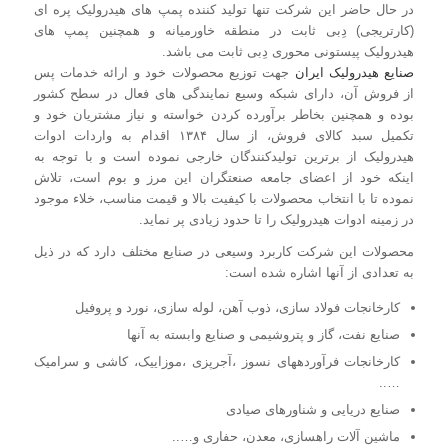
در حال حاضر این شرکت تنها تولید کننده پمپ های هیدرولیک پره ای
(کارتریجی) دِبی ثابت در منطقه خاورمیانه و همچنین پمپ های
هیدرولیک پیستونی محوری دِبی ثابت می باشد.
صنایع هیدرولیک ایران
جهت توزیع محصولات خود و ارائه خدمات پس
از فروش آن، دارای شبکه وسیع نمایندگی های فعال در سطح کشور
بوده و همچنین بخاطر برآورده کردن خواسته و نیاز مشتریان خود و
تکمیل سبد کالای فروش، از سال ۱۳۸۴ اقدام به واردات ادوات
هیدرولیک از برترین تولیدکنندگان خارجی نموده است و با توجه به
اینکه خود از اعضای جامعه صنعتگران این مرز و بوم است، تلاش
نموده تا با انتخاب محصولات با کیفیت بالا و قیمت مناسب، خلاء موجود
در زمینه ادوات هیدرولیک را تا حدود زیادی پر نماید.
محصولات این شرکت کاربرد وسیعی در صنایع مختلف دارد که در ذیل
به تعدادی از آنها اشاره شده است:
کارخانجات فولاد سازی، ذوب آهن، لوله سازی، نورد و پروفیل
صنایع نفت، گاز و پتروشیمی و صنایع وابسته به آنها
کارخانجات فرآوردههای نسوز ،آجرپزی ،موزاییک، کاشی و سرامیک
…..
صنایع دریایی و شناورهای صیادی
ماشین آلات راهسازی، معدن، حفاری و…..