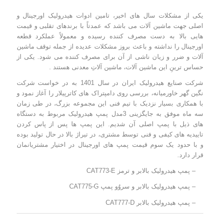
یکی از مشکلات سال های اخیر، تامین ادوات هیدرولیک اورجینال و
اصلی جهت ماشین آلات می باشد که عمدتاً با برندهای تقلبی و قیمت
هایی بالا به دست مصرف کننده رسیده و معمولاً عملکرد قطعه
اورجینال را نداشته و باعث بروز مشکلات عدیده از جمله توقف ماشین
آلات و ضرر و زیان ناشی از آن برای مصرف کننده می شود. یکی از
حساس ترینِ این ماشین آلات، ماشین آلاتِ معدنی هستند .
شرکت صنایع هیدرولیک ایران در سال 1401 به در خواست شرکت
نگین گهر خاورمیانه، بررسی روی دامپتراک های کاترپیلار را آغاز نمود و
با همکاری بسیار نزدیک با تیم فنی این مجموعه بزرگ، در طی زمان
سه ماه موفق به جایگزینی 3مدل پمپ هیدرولیک مربوط به دستگاه
های ذیل با پمپ اصلی آن شدیم. این پمپ ها پس از پاس کردن
تاییدیه های کیفی و فنی توسط مشتری، در تیراژ بالا در حال تولید بوده
و با حدود یک سوم قیمت پمپ های اورجینال در اختیار مشتریانمان
قرار دارد.
– پمپ هیدرولیک بالابر و ترمز CAT773-E
– پمپ هیدرولیک بالابر و سروُو پمپ CAT775-G
– پمپ هیدرولیک بالابر CAT777-D