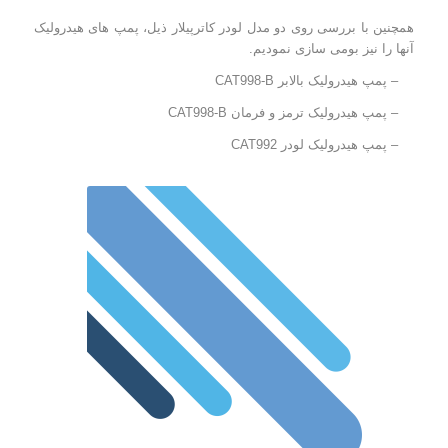
همچنین با بررسی روی دو مدل لودر کاترپیلار ذیل، پمپ های هیدرولیک
آنها را نیز بومی سازی نمودیم.
– پمپ هیدرولیک بالابر CAT998-B
– پمپ هیدرولیک ترمز و فرمان CAT998-B
– پمپ هیدرولیک لودر CAT992